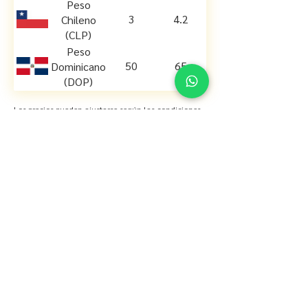
Peso
3
4.2
Chileno
(CLP)
Peso
50
65
Dominicano
(DOP)
Los precios pueden ajustarse según las condiciones
del mercado y la disponibilidad de divisas, pero
siempre buscamos ofrecerle las mejores opciones.
Horario de atención
Lunes a Viernes 8:00 am a 6:00 pm
Sábado 8:00 am a 6:00 pm
Jornada Continua
Política de privacidad
© 2024 Coltecambios