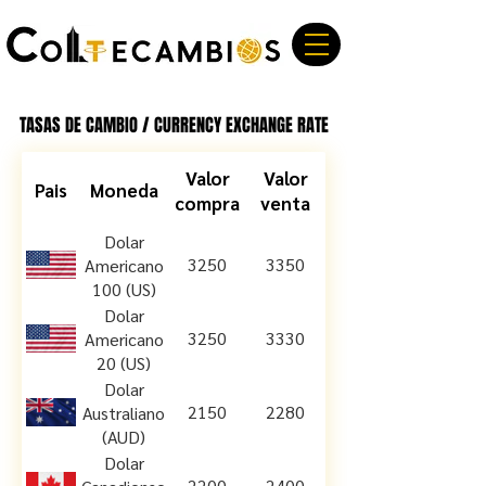
TASAS DE CAMBIO / CURRENCY EXCHANGE RATE
TASAS DE CAMBIO / CURRENCY EXCHANGE RATE
Valor
Valor
Pais
Moneda
compra
venta
Dolar
3250
3350
Americano
100 (US)
Dolar
3250
3330
Americano
20 (US)
Dolar
2150
2280
Australiano
(AUD)
Dolar
2200
2400